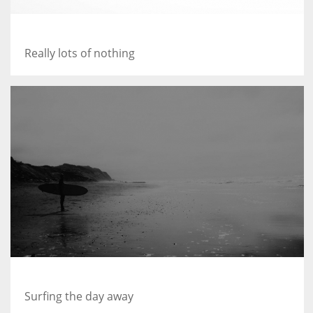
A Field in texas
Really lots of nothing
Blackwater Bay
Surfing the day away