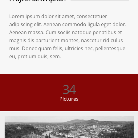
Lorem ipsum dolor sit amet, consectetuer
adipiscing elit. Aenean commodo ligula eget dolor.
Aenean massa. Cum sociis natoque penatibus et
magnis dis parturient montes, nascetur ridiculus
mus. Donec quam felis, ultricies nec, pellentesque
eu, pretium quis, sem.
34
Pictures