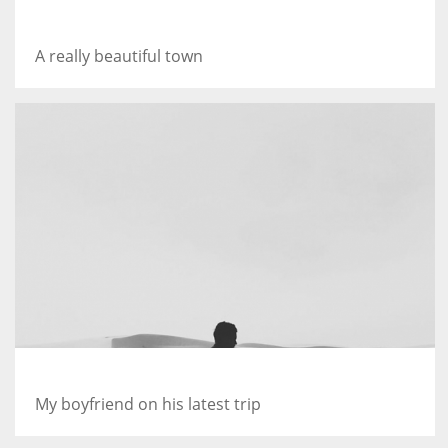
Salzburg by day
A really beautiful town
Guitar in the desert
My boyfriend on his latest trip