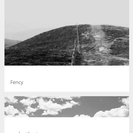
A lone fence
Fency
On the mountain