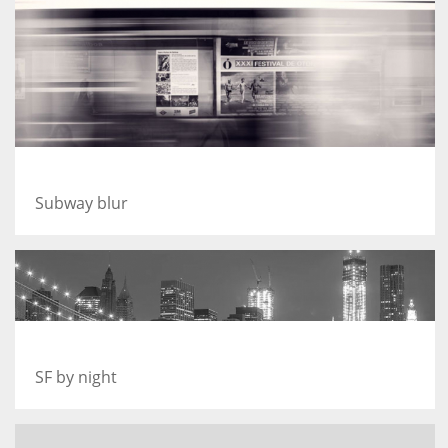
A train
Subway blur
Best pic this year
SF by night