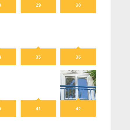
8
29
30
4
35
36
0
41
42