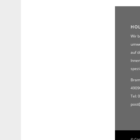
HOL
Wir 
umwe
auf 
Inne
spezi
Bram
4909
Tel: 
post
© Cop