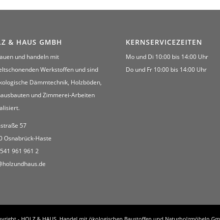
Z & HAUS GMBH
KERNSERVICEZEITEN
bauen und handeln mit
Mo und Di 10:00 bis 14:00 Uhr
ltschonenden Werkstoffen und sind
Do und Fr 10:00 bis 14:00 Uhr
ökologische Dämmtechnik, Holzböden,
nausbauten und Zimmerei-Arbeiten
alisiert.
straße 57
0 Osnabrück-Haste
0541 961 961 2
@holzundhaus.de
yright - HOLZ & HAUS. Handel mit ökologischen Baustoffen und Naturholzmöbeln G