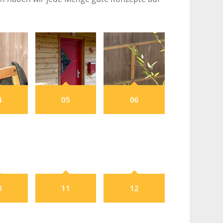
4
05
06
0
11
12