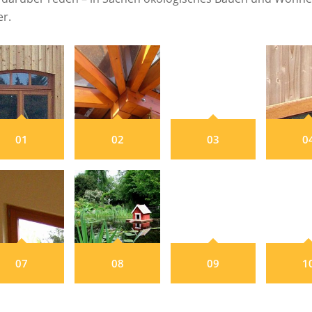
er.
01
02
03
0
07
08
09
1