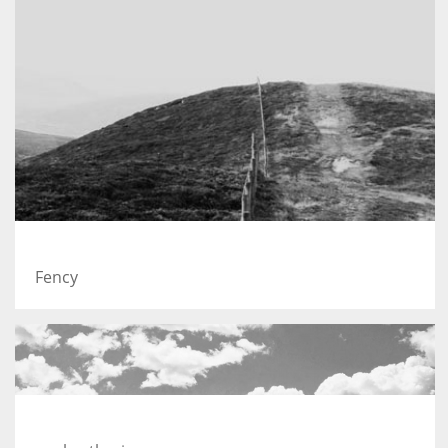
A lone fence
Fency
On the mountain