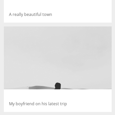
Salzburg by day
A really beautiful town
Guitar in the desert
My boyfriend on his latest trip