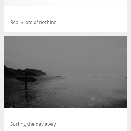
A Field in texas
Really lots of nothing
Blackwater Bay
Surfing the day away