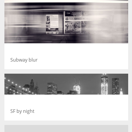
A train
Subway blur
Best pic this year
SF by night