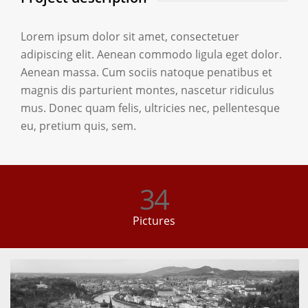
Lorem ipsum dolor sit amet, consectetuer
adipiscing elit. Aenean commodo ligula eget dolor.
Aenean massa. Cum sociis natoque penatibus et
magnis dis parturient montes, nascetur ridiculus
mus. Donec quam felis, ultricies nec, pellentesque
eu, pretium quis, sem.
34
Pictures